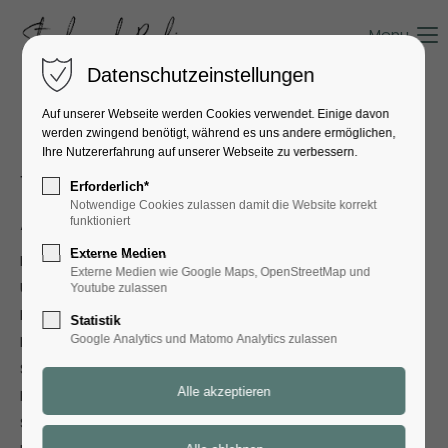
Menu
Datenschutzeinstellungen
Auf unserer Webseite werden Cookies verwendet. Einige davon
Datenschutz­erklärung
werden zwingend benötigt, während es uns andere ermöglichen,
Ihre Nutzererfahrung auf unserer Webseite zu verbessern.
1. Datenschutz auf einen Blick
Erforderlich*
Notwendige Cookies zulassen damit die Website korrekt
Allgemeine Hinweise
funktioniert
Externe Medien
Die folgenden Hinweise geben einen einfachen
Externe Medien wie Google Maps, OpenStreetMap und
Überblick darüber, was mit Ihren personenbezogenen
Youtube zulassen
Daten passiert, wenn Sie diese Website besuchen.
Statistik
Personenbezogene Daten sind alle Daten, mit denen
Google Analytics und Matomo Analytics zulassen
Sie persönlich identifiziert werden können. Ausführliche
Informationen zum Thema Datenschutz entnehmen
Sie unserer unter diesem Text aufgeführten